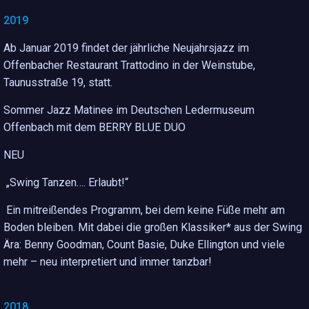
2019
Ab Januar 2019 findet der jährliche Neujahrsjazz im
Offenbacher Restaurant Trattodino in der Weinstube,
Taunusstraße 19, statt.
Sommer Jazz Matinee im Deutschen Ledermuseum
Offenbach mit dem BERRY BLUE DUO
NEU
„Swing Tanzen…. Erlaubt!“
Ein mitreißendes Programm, bei dem keine Füße mehr am
.
Und ewig lockt der Blues
Boden bleiben. Mit dabei die großen Klassiker* aus der Swing
Ära: Benny Goodman, Count Basie, Duke Ellington und viele
mehr – neu interpretiert und immer tanzbar!
2018