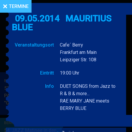
TERMINE
09.05.2014
MAURITIUS
BLUE
Veranstaltungsort
Cafe´ Berry
Frankfurt am Main
Leipziger Str. 108
Eintritt
19:00 Uhr
BERRY BLUE & BAND
Info
DUET SONGS from Jazz to
53. JAZZ Matinee in den
R & B & more...
PARKSIDE STUDIOS
RAE MARY JANE meets
"Gypsy Jazz"
BERRY
MEHR
BERRY BLUE
BLUE
&
BERRY BLUE & BAND
BAND
54. JAZZ Matinee in den