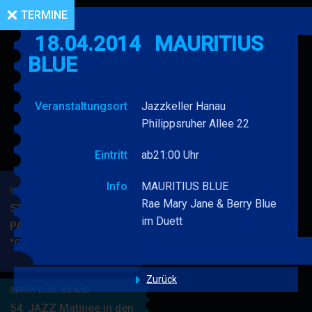
TERMINE
18.04.2014
MAURITIUS
BLUE
Veranstaltungsort
Jazzkeller Hanau
Philippsruher Allee 22
Eintritt
ab21:00 Uhr
Info
MAURITIUS BLUE
BERRY BLUE & BAND
Rae Mary Jane & Berry Blue
53. JAZZ Matinee in den
im Duett
PARKSIDE STUDIOS
"Gypsy Jazz"
BERRY
MEHR
BLUE
&
Zurück
BERRY BLUE & BAND
BAND
54. JAZZ Matinee in den