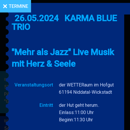
TERMINE
26.05.2024
KARMA BLUE
TRIO
"Mehr als Jazz" Live Musik
mit Herz & Seele
BERRY BLUE & BAND
Veranstaltungsort
der WETTERaum im Hofgut
53. JAZZ Matinee in den
61194 Niddatal-Wickstadt
PARKSIDE STUDIOS
"Gypsy Jazz"
BERRY
MEHR
Eintritt
der Hut geht herum..
BLUE
Einlass:11:00 Uhr
&
Beginn:11:30 Uhr
BERRY BLUE & BAND
BAND
54. JAZZ Matinee in den