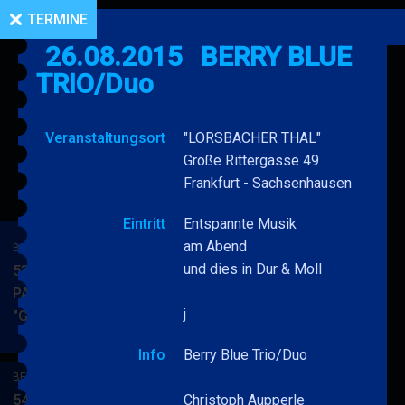
TERMINE
26.08.2015
BERRY BLUE
TRIO/Duo
Veranstaltungsort
"LORSBACHER THAL"
Große Rittergasse 49
Frankfurt - Sachsenhausen
Eintritt
Entspannte Musik
am Abend
BERRY BLUE & BAND
und dies in Dur & Moll
53. JAZZ Matinee in den
PARKSIDE STUDIOS
j
"Gypsy Jazz"
BERRY
MEHR
BLUE
Info
Berry Blue Trio/Duo
&
BERRY BLUE & BAND
BAND
54. JAZZ Matinee in den
Christoph Aupperle