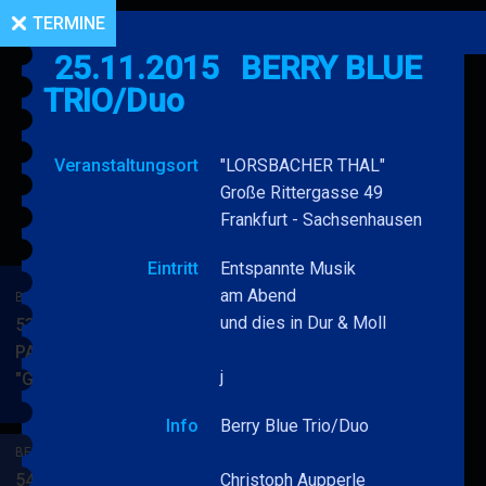
TERMINE
25.11.2015
BERRY BLUE
TRIO/Duo
Veranstaltungsort
"LORSBACHER THAL"
Große Rittergasse 49
Frankfurt - Sachsenhausen
Eintritt
Entspannte Musik
am Abend
BERRY BLUE & BAND
und dies in Dur & Moll
53. JAZZ Matinee in den
PARKSIDE STUDIOS
j
"Gypsy Jazz"
BERRY
MEHR
BLUE
Info
Berry Blue Trio/Duo
&
BERRY BLUE & BAND
BAND
54. JAZZ Matinee in den
Christoph Aupperle