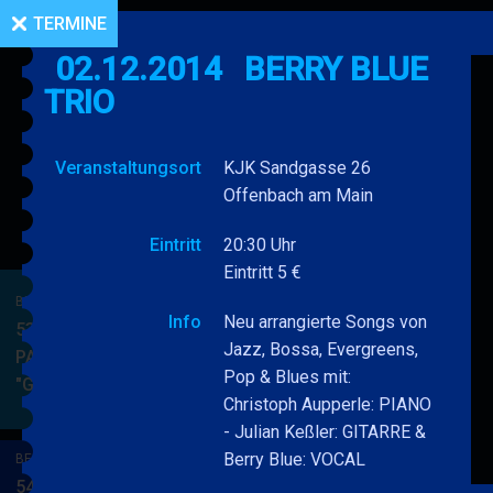
TERMINE
02.12.2014
BERRY BLUE
TRIO
Veranstaltungsort
KJK Sandgasse 26
Offenbach am Main
Eintritt
20:30 Uhr
Eintritt 5 €
BERRY BLUE & BAND
Info
Neu arrangierte Songs von
53. JAZZ Matinee in den
Jazz, Bossa, Evergreens,
PARKSIDE STUDIOS
Pop & Blues mit:
"Gypsy Jazz"
BERRY
MEHR
Christoph Aupperle: PIANO
BLUE
- Julian Keßler: GITARRE &
&
Berry Blue: VOCAL
BERRY BLUE & BAND
BAND
54. JAZZ Matinee in den