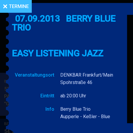
TERMINE
07.09.2013
BERRY BLUE
TRIO
EASY LISTENING JAZZ
Veranstaltungsort
DENKBAR Frankfurt/Main
BERRY BLUE & BAND
Spohrstraße 46
53. JAZZ Matinee in den
Eintritt
ab 20:00 Uhr
PARKSIDE STUDIOS
"Gypsy Jazz"
BERRY
MEHR
Info
Berry Blue Trio
BLUE
Aupperle - Keßler - Blue
&
BERRY BLUE & BAND
BAND
54. JAZZ Matinee in den