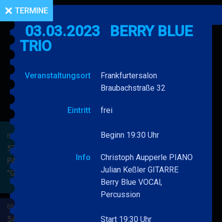
TERMINE
03.03.2023
BERRY BLUE
TRIO
Veranstaltungsort
Frankfurtersalon
Braubachstraße 32
Eintritt
frei
Beginn 19:30 Uhr
BERRY BLUE & BAND
53. JAZZ Matinee in den
Info
Christoph Aupperle PIANO
PARKSIDE STUDIOS
Julian Keßler GITARRE
"Gypsy Jazz"
BERRY
MEHR
Berry Blue VOCAl,
BLUE
Percussion
&
BERRY BLUE & BAND
BAND
54. JAZZ Matinee in den
Start 19:30 Uhr