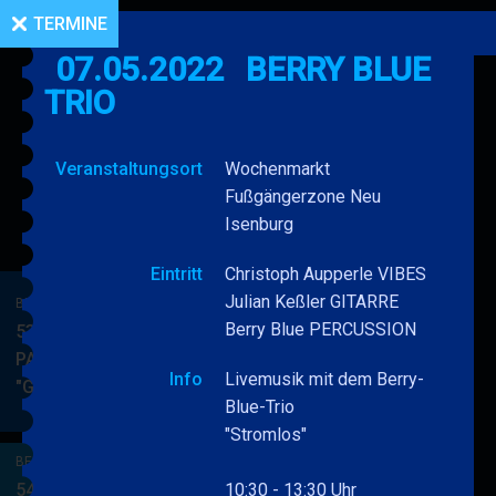
TERMINE
07.05.2022
BERRY BLUE
TRIO
Veranstaltungsort
Wochenmarkt
Fußgängerzone Neu
Isenburg
Eintritt
Christoph Aupperle VIBES
Julian Keßler GITARRE
BERRY BLUE & BAND
Berry Blue PERCUSSION
53. JAZZ Matinee in den
PARKSIDE STUDIOS
Info
Livemusik mit dem Berry-
"Gypsy Jazz"
BERRY
MEHR
Blue-Trio
BLUE
"Stromlos"
&
BERRY BLUE & BAND
BAND
54. JAZZ Matinee in den
10:30 - 13:30 Uhr