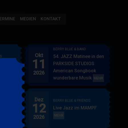
ERMINE
MEDIEN
KONTAKT
BERRY BLUE & BAND
Okt
54. JAZZ Matinee in den
S
11
AMPF
PARKSIDE STUDIOS
American Songbook
2026
wunderbare Musik
BERRY
MEHR
BLUE
&
Dez
BAND
BERRY BLUE & FRIENDS
12
"
Live Jazz im MAMPF
itol
BERRY
MEHR
2026
BLUE