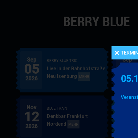
Navigation
überspringen
TERMI
Sep
Sep
BERRY BLUE TRIO
05
06
Live in der Bahnhofstraße
Neu Isenburg
05.
BERRY
MEHR
2026
2026
BLUE
TRIO
Veranst
Nov
Nov
BLUE TRAIN
12
15
Denkbar Frankfurt
Nordend
BLUE
MEHR
2026
2026
TRAIN