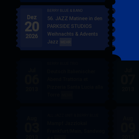
BERRY BLUE & BAND
Dez
Jan
56. JAZZ Matinee in den
20
17
PARKSIDE STUDIOS
Weihnachts & Advents
2026
2027
Jazz
BERRY
MEHR
BLUE
&
BERRY BLUE TRIO
BAND
Jul
Jul
Deutsch Italienischer
06
07
Abend Trattoria et
Pizzeria Santa Lucia alla
2013
2013
Torre
BERRY
MEHR
BLUE
TRIO
ALL JAZZ UNIT & BERRY BLUE
Aug
Aug
03
09
Mampf Jazzlokal
Frankfurt/Main, Sandweg
2013
2013
64
ALL