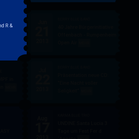
&
FRIENDS
BERRY BLUE BAND
Jun
nd R &
21
40 Jahre Bürgerinitiative
ler
BERRY
MEHR
Offenbach - Rumpenheim
BLUE
2013
Open Air
BERRY
MEHR
&
BLUE
BAND
BAND
BERRY BLUE BAND
Jul
UE
22
Präsentation neue CD:
PF in
"Eine Nacht voller
in
AUPPERLE
MEHR
2013
Seligkeit"
BERRY
MEHR
&
BLUE
BERRY
BAND
BLUE
KARMA BLUE TRIO
Aug
17
UNDINE Santa Lucia 3
EASY
Tage um Fest Fer d
2013
´Agosto
BERRY
KARMA