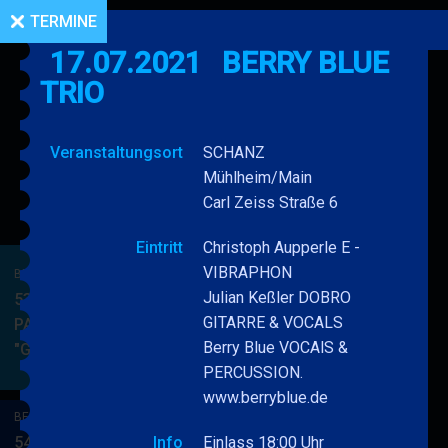
TERMINE
17.07.2021
BERRY BLUE
TRIO
Veranstaltungsort
SCHANZ
Mühlheim/Main
Carl Zeiss Straße 6
Eintritt
Christoph Aupperle E -
VIBRAPHON
BERRY BLUE & BAND
Julian Keßler DOBRO
53. JAZZ Matinee in den
GITARRE & VOCALS
PARKSIDE STUDIOS
Berry Blue VOCAlS &
"Gypsy Jazz"
BERRY
MEHR
PERCUSSION.
BLUE
www.berryblue.de
&
BERRY BLUE & BAND
BAND
54. JAZZ Matinee in den
Info
Einlass 18:00 Uhr