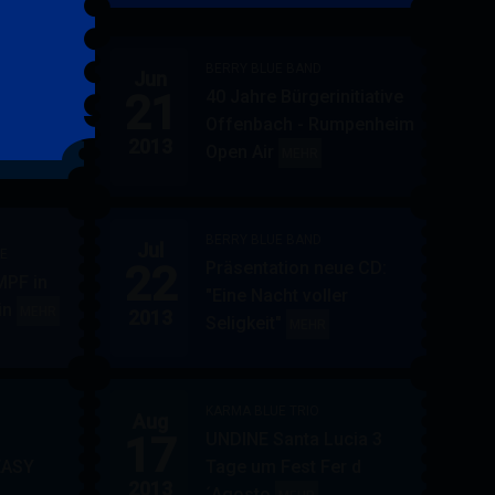
&
FRIENDS
BERRY BLUE BAND
Jun
21
40 Jahre Bürgerinitiative
ler
BERRY
MEHR
Offenbach - Rumpenheim
BLUE
2013
Open Air
BERRY
MEHR
&
BLUE
BAND
BAND
BERRY BLUE BAND
Jul
UE
22
Präsentation neue CD:
PF in
"Eine Nacht voller
in
AUPPERLE
MEHR
2013
Seligkeit"
BERRY
MEHR
&
BLUE
BERRY
BAND
BLUE
KARMA BLUE TRIO
Aug
17
UNDINE Santa Lucia 3
EASY
Tage um Fest Fer d
2013
´Agosto
BERRY
KARMA