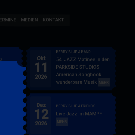
ERMINE
MEDIEN
KONTAKT
BERRY BLUE & BAND
Okt
54. JAZZ Matinee in den
S
11
AMPF
PARKSIDE STUDIOS
American Songbook
2026
wunderbare Musik
BERRY
MEHR
BLUE
&
Dez
BAND
BERRY BLUE & FRIENDS
12
"
Live Jazz im MAMPF
itol
BERRY
MEHR
2026
BLUE