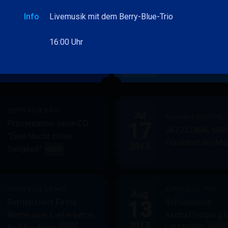
BLUE
&
&
Info
Livemusik mit dem Berry-Blue-Trio
BAND
Jan
BAND
BERRY BLUE BAND
30
Berry Blue & Band
16:00 Uhr
NEUJAHRS JAZZ in den
Hanauer Jazzkel
PARKSIDE STUDIOS
BERRY
MEHR
2027
BLUE
BAND
BERRY BLUE BAND
Jul
Aupperle & BERRY BL
17
Präsentation neue CD:
JAZZLOKAL MAM
"Eine Nacht voller
Frankfurt am Ma
2013
Seligkeit"
BERRY
MEHR
BLUE
BAND
BERRY BLUE & BAND
BERRY BLUE TRIO
Aug
13
Betriebsfest Firma
Schönbusch
Wetterauer Lieferbeton
Aschaffenburg 
2013
Bad Nauheim
LISTENING
BERRY