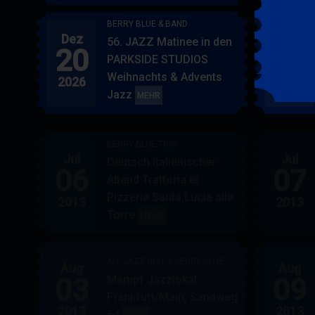
BERRY BLUE & BAND
Dez
Jan
56. JAZZ Matinee in den
20
17
PARKSIDE STUDIOS
Weihnachts & Advents
2026
2027
Jazz
BERRY
MEHR
BLUE
&
BERRY BLUE TRIO
BAND
Jul
Jul
Deutsch Italienischer
06
07
Abend Trattoria et
Pizzeria Santa Lucia alla
2013
2013
Torre
BERRY
MEHR
BLUE
TRIO
ALL JAZZ UNIT & BERRY BLUE
Aug
Aug
03
09
Mampf Jazzlokal
Frankfurt/Main, Sandweg
2013
2013
64
ALL