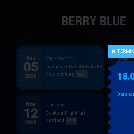
Navigation
überspringen
TERMI
Sep
Sep
BERRY BLUE TRIO
05
06
Live in der Bahnhofstraße
Neu Isenburg
18.
BERRY
MEHR
2026
2026
BLUE
TRIO
Veranst
Nov
Nov
BLUE TRAIN
12
15
Denkbar Frankfurt
Nordend
BLUE
MEHR
2026
2026
TRAIN