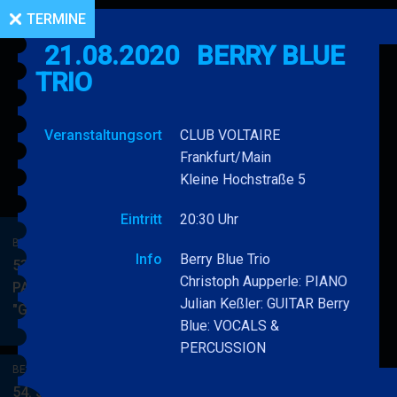
TERMINE
21.08.2020
BERRY BLUE
TRIO
Veranstaltungsort
CLUB VOLTAIRE
Frankfurt/Main
Kleine Hochstraße 5
Eintritt
20:30 Uhr
BERRY BLUE & BAND
Info
Berry Blue Trio
53. JAZZ Matinee in den
Christoph Aupperle: PIANO
PARKSIDE STUDIOS
Julian Keßler: GUITAR Berry
"Gypsy Jazz"
BERRY
MEHR
Blue: VOCALS &
BLUE
PERCUSSION
&
BERRY BLUE & BAND
BAND
54. JAZZ Matinee in den