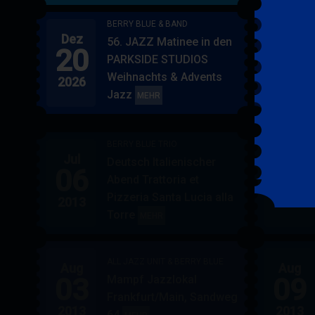
BERRY BLUE & BAND
Dez
Jan
56. JAZZ Matinee in den
20
17
PARKSIDE STUDIOS
Weihnachts & Advents
2026
2027
Jazz
BERRY
MEHR
BLUE
&
BERRY BLUE TRIO
BAND
Jul
Jul
Deutsch Italienischer
06
07
Abend Trattoria et
Pizzeria Santa Lucia alla
2013
2013
Torre
BERRY
MEHR
BLUE
TRIO
ALL JAZZ UNIT & BERRY BLUE
Aug
Aug
03
09
Mampf Jazzlokal
Frankfurt/Main, Sandweg
2013
2013
64
ALL