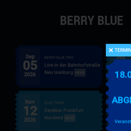
Navigation
überspringen
TERMI
Sep
Sep
BERRY BLUE TRIO
05
06
Live in der Bahnhofstraße
Neu Isenburg
18.
BERRY
MEHR
2026
2026
BLUE
TRIO
ABG
Nov
Nov
BLUE TRAIN
12
15
Denkbar Frankfurt
Nordend
BLUE
MEHR
2026
2026
Veranst
TRAIN