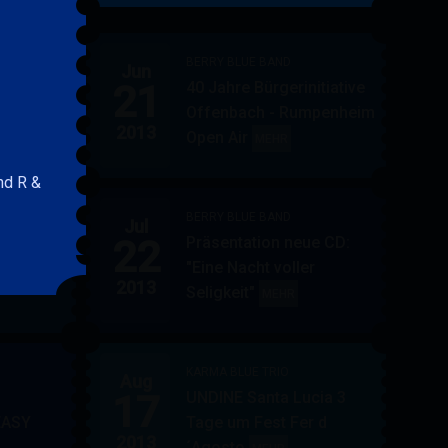
&
FRIENDS
BERRY BLUE BAND
Jun
21
40 Jahre Bürgerinitiative
ler
BERRY
MEHR
Offenbach - Rumpenheim
BLUE
2013
Open Air
BERRY
MEHR
&
BLUE
BAND
nd R &
BAND
BERRY BLUE BAND
Jul
UE
22
Präsentation neue CD:
PF in
"Eine Nacht voller
in
AUPPERLE
MEHR
2013
Seligkeit"
BERRY
MEHR
&
BLUE
BERRY
BAND
BLUE
KARMA BLUE TRIO
Aug
17
UNDINE Santa Lucia 3
EASY
Tage um Fest Fer d
2013
´Agosto
BERRY
KARMA