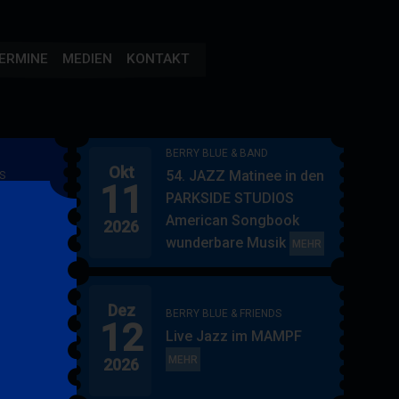
ERMINE
MEDIEN
KONTAKT
BERRY BLUE & BAND
Okt
54. JAZZ Matinee in den
S
11
AMPF
PARKSIDE STUDIOS
American Songbook
2026
wunderbare Musik
BERRY
MEHR
BLUE
&
Dez
BAND
BERRY BLUE & FRIENDS
12
"
Live Jazz im MAMPF
itol
BERRY
MEHR
2026
BLUE