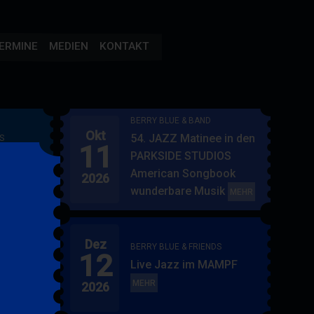
ERMINE
MEDIEN
KONTAKT
BERRY BLUE & BAND
Okt
54. JAZZ Matinee in den
S
11
AMPF
PARKSIDE STUDIOS
American Songbook
2026
wunderbare Musik
BERRY
MEHR
BLUE
&
Dez
BAND
BERRY BLUE & FRIENDS
12
"
Live Jazz im MAMPF
itol
BERRY
MEHR
2026
BLUE