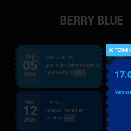
Navigation
überspringen
TERMI
Sep
Sep
BERRY BLUE TRIO
05
06
Live in der Bahnhofstraße
Neu Isenburg
17.
BERRY
MEHR
2026
2026
BLUE
TRIO
Veranst
Nov
Nov
BLUE TRAIN
12
15
Denkbar Frankfurt
Nordend
BLUE
MEHR
2026
2026
TRAIN