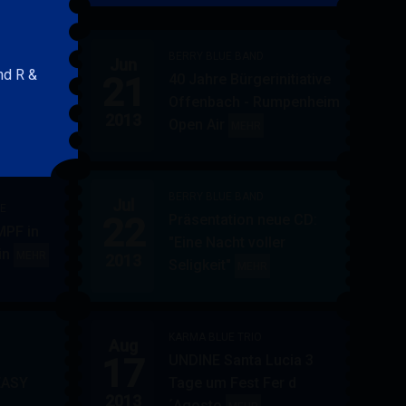
&
FRIENDS
BERRY BLUE BAND
Jun
nd R &
21
40 Jahre Bürgerinitiative
ler
BERRY
MEHR
Offenbach - Rumpenheim
BLUE
2013
Open Air
BERRY
MEHR
&
BLUE
BAND
BAND
BERRY BLUE BAND
Jul
UE
22
Präsentation neue CD:
PF in
"Eine Nacht voller
in
AUPPERLE
MEHR
2013
Seligkeit"
BERRY
MEHR
&
BLUE
BERRY
BAND
BLUE
KARMA BLUE TRIO
Aug
17
UNDINE Santa Lucia 3
EASY
Tage um Fest Fer d
2013
´Agosto
BERRY
KARMA