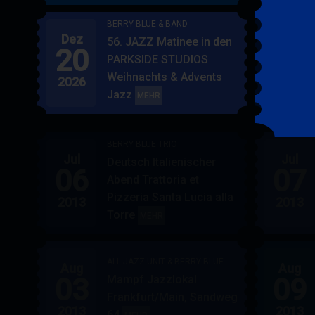
BERRY BLUE & BAND
Dez
Jan
56. JAZZ Matinee in den
20
17
PARKSIDE STUDIOS
Weihnachts & Advents
2026
2027
Jazz
BERRY
MEHR
BLUE
&
BERRY BLUE TRIO
BAND
Jul
Jul
Deutsch Italienischer
06
07
Abend Trattoria et
Pizzeria Santa Lucia alla
2013
2013
Torre
BERRY
MEHR
BLUE
TRIO
ALL JAZZ UNIT & BERRY BLUE
Aug
Aug
03
09
Mampf Jazzlokal
Frankfurt/Main, Sandweg
2013
2013
64
ALL