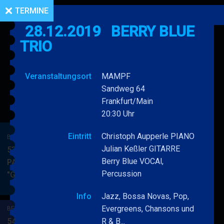
TERMINE
28.12.2019
BERRY BLUE
TRIO
Veranstaltungsort
MAMPF
Sandweg 64
Frankfurt/Main
20:30 Uhr
Eintritt
Christoph Aupperle PIANO
BERRY BLUE & BAND
Julian Keßler GITARRE
53. JAZZ Matinee in den
Berry Blue VOCAl,
PARKSIDE STUDIOS
Percussion
"Gypsy Jazz"
BERRY
MEHR
BLUE
Info
Jazz, Bossa Novas, Pop,
&
Evergreens, Chansons und
BERRY BLUE & BAND
BAND
54. JAZZ Matinee in den
R & B...