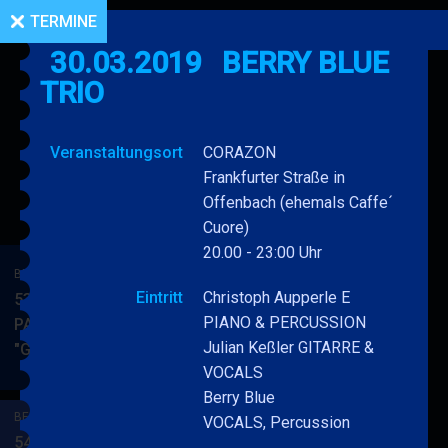
TERMINE
30.03.2019
BERRY BLUE
TRIO
Veranstaltungsort
CORAZON
Frankfurter Straße in
Offenbach (ehemals Caffe´
Cuore)
20.00 - 23:00 Uhr
BERRY BLUE & BAND
Eintritt
Christoph Aupperle E
53. JAZZ Matinee in den
PIANO & PERCUSSION
PARKSIDE STUDIOS
Julian Keßler GITARRE &
"Gypsy Jazz"
BERRY
MEHR
VOCALS
BLUE
Berry Blue
&
BERRY BLUE & BAND
VOCALS, Percussion
BAND
54. JAZZ Matinee in den