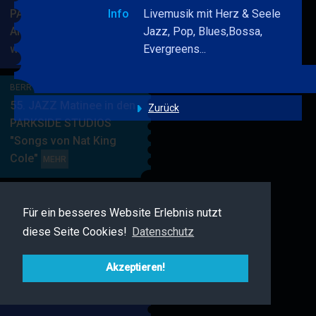
PARKSIDE STUDIOS
Info
Livemusik mit Herz & Seele
American Songbook
Jazz, Pop, Blues,Bossa,
wunderbare Musik
Evergreens...
BERRY
MEHR
BLUE
&
BERRY BLUE & BAND
BAND
55. JAZZ Matinee in den
Zurück
PARKSIDE STUDIOS
"Songs von Nat King
Cole"
BERRY
MEHR
BLUE
&
BAND
Für ein besseres Website Erlebnis nutzt
BERRY BLUE & FRIENDS
diese Seite Cookies!
Datenschutz
Live Jazz im MAMPF
BERRY
MEHR
BLUE
Akzeptieren!
&
FRIENDS