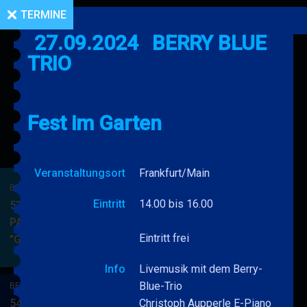
TERMINE
27.09.2024
BERRY BLUE
TRIO
Fest im Garten
Veranstaltungsort
Frankfurt/Main
BERRY BLUE & BAND
Eintritt
14.00 bis 16.00
53. JAZZ Matinee in den
PARKSIDE STUDIOS
Eintritt frei
"Gypsy Jazz"
BERRY
MEHR
BLUE
Info
Livemusik mit dem Berry-
&
Blue-Trio
BERRY BLUE & BAND
BAND
54. JAZZ Matinee in den
Christoph Aupperle E-Piano