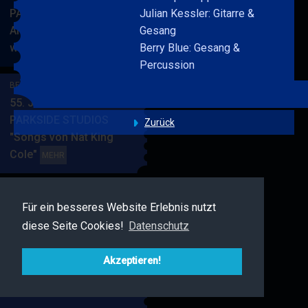
PARKSIDE STUDIOS
Julian Kessler: Gitarre &
American Songbook
Gesang
wunderbare Musik
Berry Blue: Gesang &
BERRY
MEHR
Percussion
BLUE
&
BERRY BLUE & BAND
BAND
55. JAZZ Matinee in den
PARKSIDE STUDIOS
Zurück
"Songs von Nat King
Cole"
BERRY
MEHR
BLUE
&
BAND
Für ein besseres Website Erlebnis nutzt
BERRY BLUE & FRIENDS
diese Seite Cookies!
Datenschutz
Live Jazz im MAMPF
BERRY
MEHR
BLUE
Akzeptieren!
&
FRIENDS