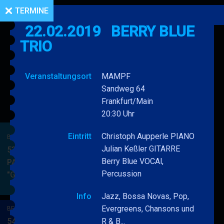
TERMINE
22.02.2019
BERRY BLUE
TRIO
Veranstaltungsort
MAMPF
Sandweg 64
Frankfurt/Main
20:30 Uhr
Eintritt
Christoph Aupperle PIANO
BERRY BLUE & BAND
Julian Keßler GITARRE
53. JAZZ Matinee in den
Berry Blue VOCAl,
PARKSIDE STUDIOS
Percussion
"Gypsy Jazz"
BERRY
MEHR
BLUE
Info
Jazz, Bossa Novas, Pop,
&
Evergreens, Chansons und
BERRY BLUE & BAND
BAND
54. JAZZ Matinee in den
R & B...