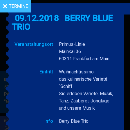
TERMINE
09.12.2018
BERRY BLUE
TRIO
Veranstaltungsort
Primus-Linie
Mainkai 36
60311 Frankfurt am Main
Eintritt
Weihnachtissimo
das kulinarische Varieté
BERRY BLUE & BAND
´Schiff
53. JAZZ Matinee in den
Sie erleben Varieté, Musik,
PARKSIDE STUDIOS
Tanz, Zauberei, Jonglage
"Gypsy Jazz"
BERRY
MEHR
und unsere Musik
BLUE
&
Info
Berry Blue Trio
BERRY BLUE & BAND
BAND
54. JAZZ Matinee in den