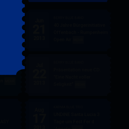
&
FRIENDS
BERRY BLUE BAND
Jun
21
40 Jahre Bürgerinitiative
ler
BERRY
MEHR
Offenbach - Rumpenheim
BLUE
2013
Open Air
BERRY
MEHR
&
BLUE
BAND
BAND
BERRY BLUE BAND
Jul
UE
22
Präsentation neue CD:
PF in
"Eine Nacht voller
in
AUPPERLE
MEHR
2013
Seligkeit"
BERRY
MEHR
&
BLUE
BERRY
BAND
BLUE
KARMA BLUE TRIO
Aug
17
UNDINE Santa Lucia 3
EASY
Tage um Fest Fer d
2013
´Agosto
BERRY
KARMA