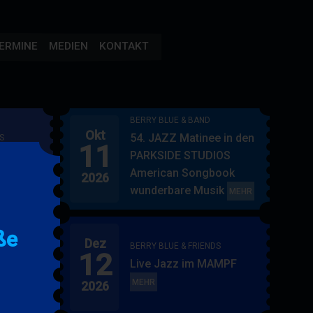
ERMINE
MEDIEN
KONTAKT
BERRY BLUE & BAND
Okt
54. JAZZ Matinee in den
S
11
AMPF
PARKSIDE STUDIOS
American Songbook
2026
wunderbare Musik
BERRY
MEHR
BLUE
&
ße
Dez
BAND
BERRY BLUE & FRIENDS
12
"
Live Jazz im MAMPF
itol
BERRY
MEHR
2026
BLUE