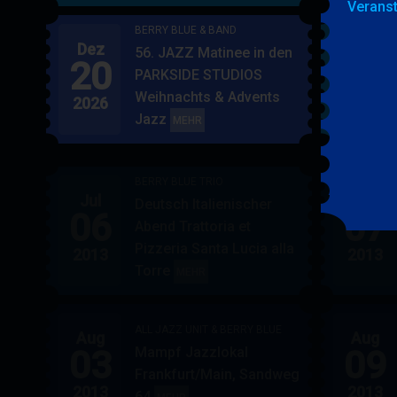
Veranst
BERRY BLUE & BAND
Dez
Jan
56. JAZZ Matinee in den
20
17
PARKSIDE STUDIOS
Weihnachts & Advents
2026
2027
Jazz
BERRY
MEHR
BLUE
&
BERRY BLUE TRIO
BAND
Jul
Jul
Deutsch Italienischer
06
07
Abend Trattoria et
Pizzeria Santa Lucia alla
2013
2013
Torre
BERRY
MEHR
BLUE
TRIO
ALL JAZZ UNIT & BERRY BLUE
Aug
Aug
03
09
Mampf Jazzlokal
Frankfurt/Main, Sandweg
2013
2013
64
ALL