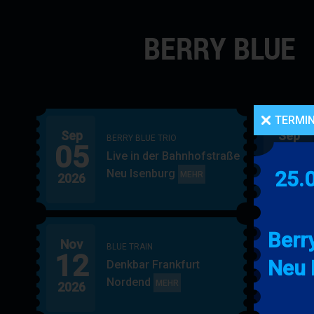
Navigation
überspringen
TERMI
Sep
Sep
BERRY BLUE TRIO
05
06
Live in der Bahnhofstraße
Neu Isenburg
25.
BERRY
MEHR
2026
2026
BLUE
TRIO
Berry
Nov
Nov
BLUE TRAIN
12
15
Neu 
Denkbar Frankfurt
Nordend
BLUE
MEHR
2026
2026
TRAIN