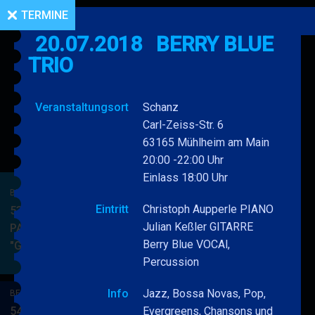
TERMINE
20.07.2018
BERRY BLUE
TRIO
Veranstaltungsort
Schanz
Carl-Zeiss-Str. 6
63165 Mühlheim am Main
20:00 -22:00 Uhr
Einlass 18:00 Uhr
BERRY BLUE & BAND
Eintritt
Christoph Aupperle PIANO
53. JAZZ Matinee in den
Julian Keßler GITARRE
PARKSIDE STUDIOS
Berry Blue VOCAl,
"Gypsy Jazz"
BERRY
MEHR
Percussion
BLUE
&
Info
Jazz, Bossa Novas, Pop,
BERRY BLUE & BAND
BAND
54. JAZZ Matinee in den
Evergreens, Chansons und