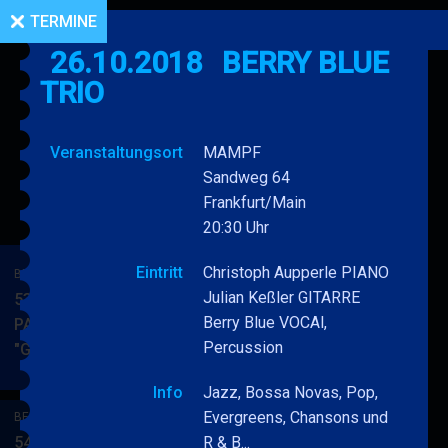
TERMINE
26.10.2018
BERRY BLUE
TRIO
Veranstaltungsort
MAMPF
Sandweg 64
Frankfurt/Main
20:30 Uhr
Eintritt
Christoph Aupperle PIANO
BERRY BLUE & BAND
Julian Keßler GITARRE
53. JAZZ Matinee in den
Berry Blue VOCAl,
PARKSIDE STUDIOS
Percussion
"Gypsy Jazz"
BERRY
MEHR
BLUE
Info
Jazz, Bossa Novas, Pop,
&
Evergreens, Chansons und
BERRY BLUE & BAND
BAND
54. JAZZ Matinee in den
R & B...