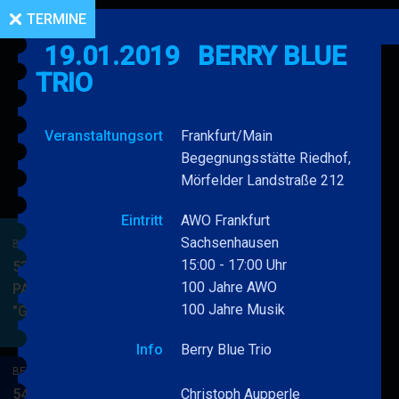
TERMINE
19.01.2019
BERRY BLUE
TRIO
Veranstaltungsort
Frankfurt/Main
Begegnungsstätte Riedhof,
Mörfelder Landstraße 212
Eintritt
AWO Frankfurt
Sachsenhausen
BERRY BLUE & BAND
15:00 - 17:00 Uhr
53. JAZZ Matinee in den
100 Jahre AWO
PARKSIDE STUDIOS
100 Jahre Musik
"Gypsy Jazz"
BERRY
MEHR
BLUE
Info
Berry Blue Trio
&
BERRY BLUE & BAND
BAND
54. JAZZ Matinee in den
Christoph Aupperle