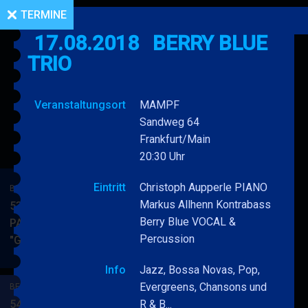
TERMINE
17.08.2018
BERRY BLUE
TRIO
Veranstaltungsort
MAMPF
Sandweg 64
Frankfurt/Main
20:30 Uhr
Eintritt
Christoph Aupperle PIANO
BERRY BLUE & BAND
Markus Allhenn Kontrabass
53. JAZZ Matinee in den
Berry Blue VOCAL &
PARKSIDE STUDIOS
Percussion
"Gypsy Jazz"
BERRY
MEHR
BLUE
Info
Jazz, Bossa Novas, Pop,
&
Evergreens, Chansons und
BERRY BLUE & BAND
BAND
54. JAZZ Matinee in den
R & B...