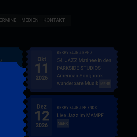
ERMINE
MEDIEN
KONTAKT
BERRY BLUE & BAND
Okt
54. JAZZ Matinee in den
S
11
AMPF
PARKSIDE STUDIOS
American Songbook
2026
wunderbare Musik
BERRY
MEHR
BLUE
&
Dez
BAND
BERRY BLUE & FRIENDS
12
"
Live Jazz im MAMPF
itol
BERRY
MEHR
2026
BLUE