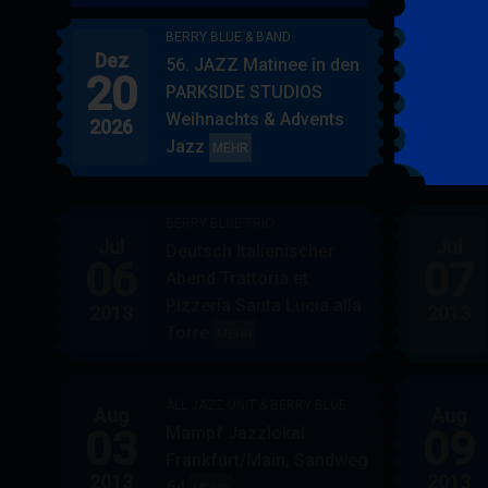
BERRY BLUE & BAND
Dez
Jan
56. JAZZ Matinee in den
20
17
PARKSIDE STUDIOS
Weihnachts & Advents
2026
2027
Jazz
BERRY
MEHR
BLUE
&
BERRY BLUE TRIO
BAND
Jul
Jul
Deutsch Italienischer
06
07
Abend Trattoria et
Pizzeria Santa Lucia alla
2013
2013
Torre
BERRY
MEHR
BLUE
TRIO
ALL JAZZ UNIT & BERRY BLUE
Aug
Aug
03
09
Mampf Jazzlokal
Frankfurt/Main, Sandweg
2013
2013
64
ALL