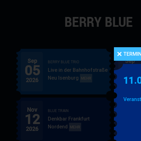
Navigation
überspringen
TERMI
Sep
Sep
BERRY BLUE TRIO
05
06
Live in der Bahnhofstraße
Neu Isenburg
11.
BERRY
MEHR
2026
2026
BLUE
TRIO
Veranst
Nov
Nov
BLUE TRAIN
12
15
Denkbar Frankfurt
Nordend
BLUE
MEHR
2026
2026
TRAIN