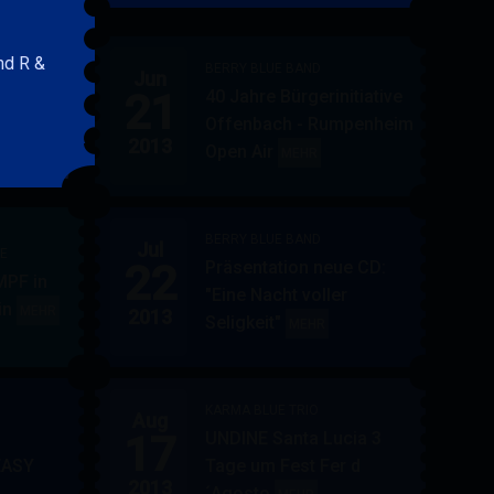
&
FRIENDS
nd R &
BERRY BLUE BAND
Jun
21
40 Jahre Bürgerinitiative
ler
BERRY
MEHR
Offenbach - Rumpenheim
BLUE
2013
Open Air
BERRY
MEHR
&
BLUE
BAND
BAND
BERRY BLUE BAND
Jul
UE
22
Präsentation neue CD:
PF in
"Eine Nacht voller
in
AUPPERLE
MEHR
2013
Seligkeit"
BERRY
MEHR
&
BLUE
BERRY
BAND
BLUE
KARMA BLUE TRIO
Aug
17
UNDINE Santa Lucia 3
EASY
Tage um Fest Fer d
2013
´Agosto
BERRY
KARMA