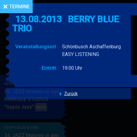
TERMINE
13.08.2013
BERRY BLUE
TRIO
Veranstaltungsort
Schönbusch Aschaffenburg
EASY LISTENING
Eintritt
19:00 Uhr
BERRY BLUE & BAND
53. JAZZ Matinee in den
Zurück
PARKSIDE STUDIOS
"Gypsy Jazz"
BERRY
MEHR
BLUE
&
BERRY BLUE & BAND
BAND
54. JAZZ Matinee in den