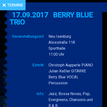
TERMINE
17.09.2017
BERRY BLUE
TRIO
Veranstaltungsort
Neu Isenburg
Alicestraße 118
Sporthalle
11:00 Uhr
Eintritt
Christoph Aupperle PIANO
BERRY BLUE & BAND
Julian Keßler GITARRE
53. JAZZ Matinee in den
Berry Blue VOCAl,
PARKSIDE STUDIOS
Percussion
"Gypsy Jazz"
BERRY
MEHR
BLUE
Info
Jazz, Bossa Novas, Pop,
&
Evergreens, Chansons und
BERRY BLUE & BAND
BAND
54. JAZZ Matinee in den
R & B...