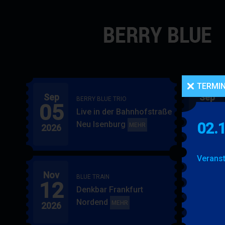
Navigation
überspringen
TERMI
Sep
Sep
BERRY BLUE TRIO
05
06
Live in der Bahnhofstraße
Neu Isenburg
02.
BERRY
MEHR
2026
2026
BLUE
TRIO
Veranst
Nov
Nov
BLUE TRAIN
12
15
Denkbar Frankfurt
Nordend
BLUE
MEHR
2026
2026
TRAIN