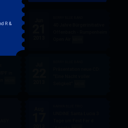
&
FRIENDS
BERRY BLUE BAND
Jun
nd R &
21
40 Jahre Bürgerinitiative
ler
BERRY
MEHR
Offenbach - Rumpenheim
BLUE
2013
Open Air
BERRY
MEHR
&
BLUE
BAND
BAND
BERRY BLUE BAND
Jul
UE
22
Präsentation neue CD:
PF in
"Eine Nacht voller
in
AUPPERLE
MEHR
2013
Seligkeit"
BERRY
MEHR
&
BLUE
BERRY
BAND
BLUE
KARMA BLUE TRIO
Aug
17
UNDINE Santa Lucia 3
EASY
Tage um Fest Fer d
2013
´Agosto
BERRY
KARMA