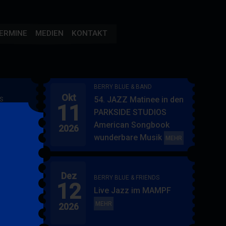
ERMINE
MEDIEN
KONTAKT
BERRY BLUE & BAND
Okt
54. JAZZ Matinee in den
S
11
AMPF
PARKSIDE STUDIOS
American Songbook
2026
wunderbare Musik
BERRY
MEHR
BLUE
&
Dez
BAND
BERRY BLUE & FRIENDS
12
"
Live Jazz im MAMPF
itol
BERRY
MEHR
2026
BLUE