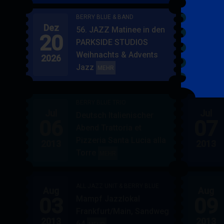
BERRY BLUE & BAND
Dez
Jan
56. JAZZ Matinee in den
20
17
PARKSIDE STUDIOS
Weihnachts & Advents
2026
2027
Jazz
BERRY
MEHR
BLUE
&
BERRY BLUE TRIO
BAND
Jul
Jul
Deutsch Italienischer
06
07
Abend Trattoria et
Pizzeria Santa Lucia alla
2013
2013
Torre
BERRY
MEHR
BLUE
TRIO
ALL JAZZ UNIT & BERRY BLUE
Aug
Aug
03
09
Mampf Jazzlokal
Frankfurt/Main, Sandweg
2013
2013
64
ALL