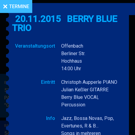
TERMINE
20.11.2015
BERRY BLUE
TRIO
Veranstaltungsort
Offenbach
Berliner Str.
Hochhaus
14:00 Uhr
Eintritt
Christoph Aupperle PIANO
BERRY BLUE & BAND
Julian Keßler GITARRE
53. JAZZ Matinee in den
Berry Blue VOCAl,
PARKSIDE STUDIOS
Percussion
"Gypsy Jazz"
BERRY
MEHR
BLUE
Info
Jazz, Bossa Novas, Pop,
&
Evertunes, R & B...
BERRY BLUE & BAND
BAND
54. JAZZ Matinee in den
Songs in mehreren