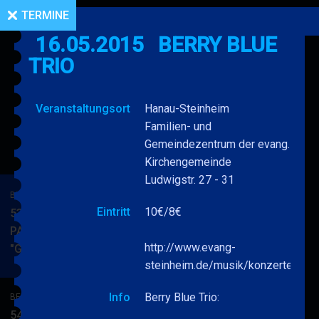
TERMINE
16.05.2015
BERRY BLUE
TRIO
Veranstaltungsort
Hanau-Steinheim
Familien- und
Gemeindezentrum der evang.
Kirchengemeinde
Ludwigstr. 27 - 31
BERRY BLUE & BAND
Eintritt
10€/8€
53. JAZZ Matinee in den
PARKSIDE STUDIOS
http://www.evang-
"Gypsy Jazz"
BERRY
MEHR
steinheim.de/musik/konzerte
BLUE
&
Info
Berry Blue Trio:
BERRY BLUE & BAND
BAND
54. JAZZ Matinee in den