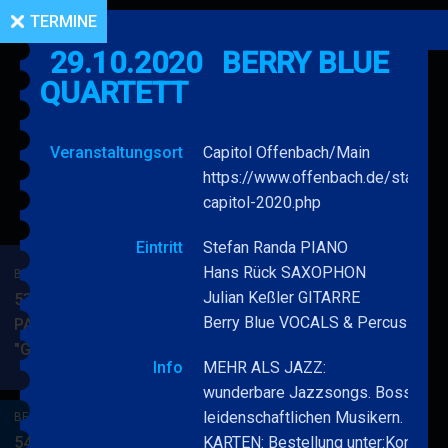
TERMINE
29.10.2020
BERRY BLUE
QUARTETT
Veranstaltungsort
Capitol Offenbach/Main
https://www.offenbach.de/stadtwer
capitol-2020.php
Eintritt
Stefan Randa PIANO
Hans Rück SAXOPHON
BERRY BLUE & BAND
Julian Keßler GITARRE
53. JAZZ Matinee in den
Berry Blue VOCALS & Percussion
PARKSIDE STUDIOS
"Gypsy Jazz"
BERRY
MEHR
Info
MEHR ALS JAZZ:
BLUE
wunderbare Jazzsongs. Bossa Nov
&
leidenschaftlichen Musikern.
BERRY BLUE & BAND
BAND
54. JAZZ Matinee in den
KARTEN: Bestellung unter:Kontakte