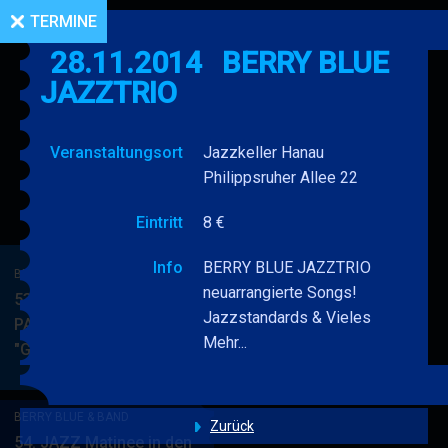
TERMINE
28.11.2014
BERRY BLUE
JAZZTRIO
Veranstaltungsort
Jazzkeller Hanau
Philippsruher Allee 22
Eintritt
8 €
Info
BERRY BLUE JAZZTRIO
BERRY BLUE & BAND
neuarrangierte Songs!
53. JAZZ Matinee in den
Jazzstandards & Vieles
PARKSIDE STUDIOS
Mehr...
"Gypsy Jazz"
BERRY
MEHR
BLUE
&
BERRY BLUE & BAND
BAND
Zurück
54. JAZZ Matinee in den