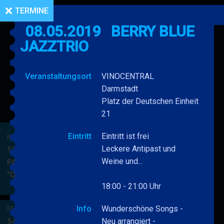
TERMINE
08.05.2019
BERRY BLUE
JAZZTRIO
Veranstaltungsort
VINOCENTRAL
Darmstadt
Platz der Deutschen Einheit
21
Eintritt
Eintritt ist frei
BERRY BLUE & BAND
Leckere Antipast und
53. JAZZ Matinee in den
Weine und...
PARKSIDE STUDIOS
"Gypsy Jazz"
BERRY
MEHR
18:00 - 21:00 Uhr
BLUE
&
Info
Wunderschöne Songs -
BERRY BLUE & BAND
BAND
54. JAZZ Matinee in den
Neu arrangiert -