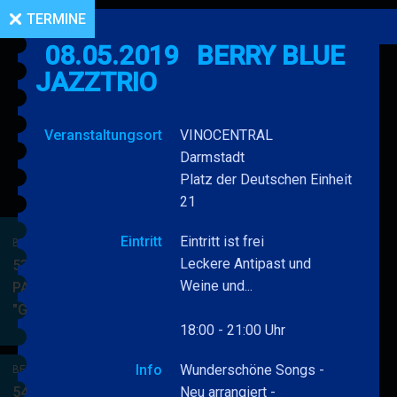
TERMINE
08.05.2019
BERRY BLUE
JAZZTRIO
Veranstaltungsort
VINOCENTRAL
Darmstadt
Platz der Deutschen Einheit
21
Eintritt
Eintritt ist frei
BERRY BLUE & BAND
Leckere Antipast und
53. JAZZ Matinee in den
Weine und...
PARKSIDE STUDIOS
"Gypsy Jazz"
BERRY
MEHR
18:00 - 21:00 Uhr
BLUE
&
Info
Wunderschöne Songs -
BERRY BLUE & BAND
BAND
54. JAZZ Matinee in den
Neu arrangiert -