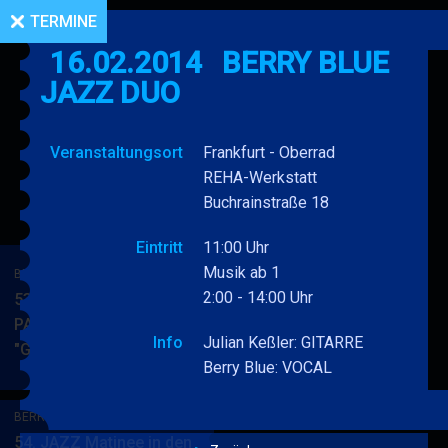
TERMINE
16.02.2014
BERRY BLUE
JAZZ DUO
Veranstaltungsort
Frankfurt - Oberrad
REHA-Werkstatt
Buchrainstraße 18
Eintritt
11:00 Uhr
Musik ab 1
BERRY BLUE & BAND
2:00 - 14:00 Uhr
53. JAZZ Matinee in den
PARKSIDE STUDIOS
Info
Julian Keßler: GITARRE
"Gypsy Jazz"
BERRY
MEHR
Berry Blue: VOCAL
BLUE
&
BERRY BLUE & BAND
BAND
54. JAZZ Matinee in den