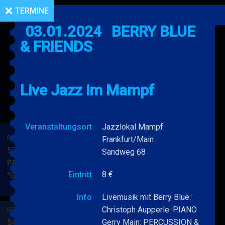
TERMINE
03.01.2024
BERRY BLUE
& FRIENDS
Live Jazz im Mampf
Veranstaltungsort
Jazzlokal Mampf
BERRY BLUE & BAND
Frankfurt/Main
53. JAZZ Matinee in den
Sandweg 68
PARKSIDE STUDIOS
Eintritt
8 €
"Gypsy Jazz"
BERRY
MEHR
BLUE
Info
Livemusik mit Berry Blue:
&
Christoph Aupperle: PIANO
BERRY BLUE & BAND
BAND
54. JAZZ Matinee in den
Gerry Main: PERCUSSION &