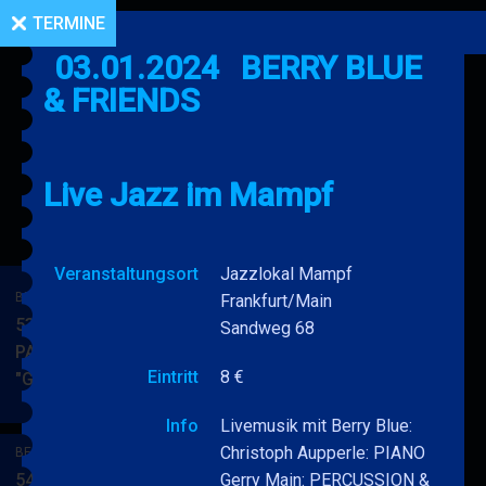
TERMINE
03.01.2024
BERRY BLUE
& FRIENDS
Live Jazz im Mampf
Veranstaltungsort
Jazzlokal Mampf
BERRY BLUE & BAND
Frankfurt/Main
53. JAZZ Matinee in den
Sandweg 68
PARKSIDE STUDIOS
Eintritt
8 €
"Gypsy Jazz"
BERRY
MEHR
BLUE
Info
Livemusik mit Berry Blue:
&
Christoph Aupperle: PIANO
BERRY BLUE & BAND
BAND
54. JAZZ Matinee in den
Gerry Main: PERCUSSION &