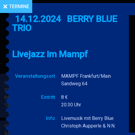
TERMINE
14.12.2024
BERRY BLUE
TRIO
Livejazz im Mampf
Veranstaltungsort
MAMPF Frankfurt/Main
BERRY BLUE & BAND
Sandweg 64
53. JAZZ Matinee in den
Eintritt
8 €
PARKSIDE STUDIOS
20:30 Uhr
"Gypsy Jazz"
BERRY
MEHR
BLUE
Info
Livemusik mit Berry Blue
&
Christoph Aupperle & N.N.
BERRY BLUE & BAND
BAND
54. JAZZ Matinee in den