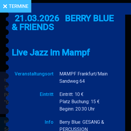
TERMINE
21.03.2026
BERRY BLUE
& FRIENDS
Live Jazz im Mampf
Veranstaltungsort
MAMPF Frankfurt/Main
BERRY BLUE & BAND
Sandweg 64
53. JAZZ Matinee in den
Eintritt
Eintritt: 10 €
PARKSIDE STUDIOS
Platz Buchung: 15 €
"Gypsy Jazz"
BERRY
MEHR
Beginn: 20:30 Uhr
BLUE
&
Info
Berry Blue: GESANG &
BERRY BLUE & BAND
BAND
54. JAZZ Matinee in den
PERCUSSION