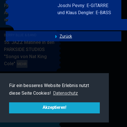
PARKSIDE STUDIOS
Joschi Pevny: E-GITARRE
American Songbook
und Klaus Dengler: E-BASS
wunderbare Musik
BERRY
MEHR
BLUE
&
BERRY BLUE & BAND
Zurück
BAND
55. JAZZ Matinee in den
PARKSIDE STUDIOS
"Songs von Nat King
Cole"
BERRY
MEHR
BLUE
&
BAND
Für ein besseres Website Erlebnis nutzt
BERRY BLUE & FRIENDS
diese Seite Cookies!
Datenschutz
Live Jazz im MAMPF
BERRY
MEHR
BLUE
Akzeptieren!
&
FRIENDS