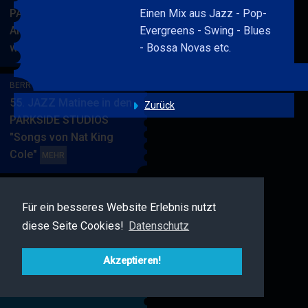
PARKSIDE STUDIOS
Einen Mix aus Jazz - Pop-
American Songbook
Evergreens - Swing - Blues
wunderbare Musik
- Bossa Novas etc.
BERRY
MEHR
BLUE
&
BERRY BLUE & BAND
BAND
55. JAZZ Matinee in den
Zurück
PARKSIDE STUDIOS
"Songs von Nat King
Cole"
BERRY
MEHR
BLUE
&
BAND
Für ein besseres Website Erlebnis nutzt
BERRY BLUE & FRIENDS
diese Seite Cookies!
Datenschutz
Live Jazz im MAMPF
BERRY
MEHR
BLUE
Akzeptieren!
&
FRIENDS