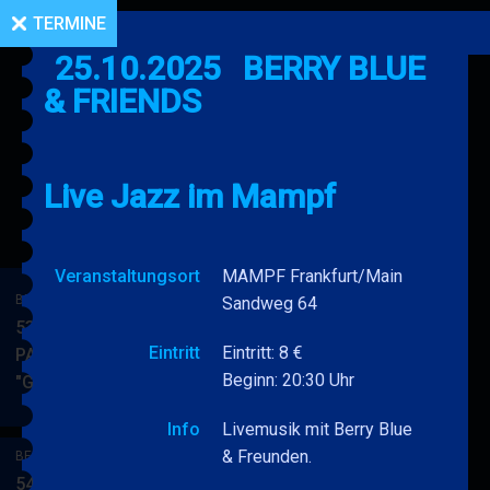
TERMINE
25.10.2025
BERRY BLUE
& FRIENDS
Live Jazz im Mampf
Veranstaltungsort
MAMPF Frankfurt/Main
BERRY BLUE & BAND
Sandweg 64
53. JAZZ Matinee in den
Eintritt
Eintritt: 8 €
PARKSIDE STUDIOS
Beginn: 20:30 Uhr
"Gypsy Jazz"
BERRY
MEHR
BLUE
Info
Livemusik mit Berry Blue
&
& Freunden.
BERRY BLUE & BAND
BAND
54. JAZZ Matinee in den