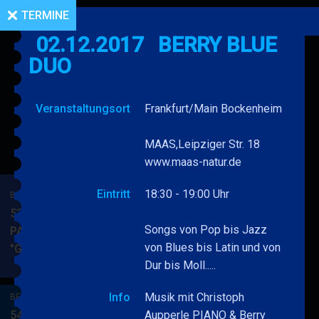
TERMINE
02.12.2017
BERRY BLUE
DUO
Veranstaltungsort
Frankfurt/Main Bockenheim
MAAS,Leipziger Str. 18
www.maas-natur.de
Eintritt
18:30 - 19:00 Uhr
BERRY BLUE & BAND
53. JAZZ Matinee in den
Songs von Pop bis Jazz
PARKSIDE STUDIOS
von Blues bis Latin und von
"Gypsy Jazz"
BERRY
MEHR
Dur bis Moll.....
BLUE
&
Info
Musik mit Christoph
BERRY BLUE & BAND
BAND
54. JAZZ Matinee in den
Aupperle PIANO & Berry