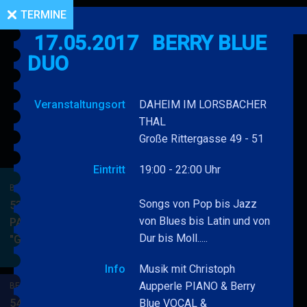
TERMINE
17.05.2017
BERRY BLUE
DUO
Veranstaltungsort
DAHEIM IM LORSBACHER
THAL
Große Rittergasse 49 - 51
Eintritt
19:00 - 22:00 Uhr
BERRY BLUE & BAND
Songs von Pop bis Jazz
53. JAZZ Matinee in den
von Blues bis Latin und von
PARKSIDE STUDIOS
Dur bis Moll.....
"Gypsy Jazz"
BERRY
MEHR
BLUE
Info
Musik mit Christoph
&
Aupperle PIANO & Berry
BERRY BLUE & BAND
BAND
54. JAZZ Matinee in den
Blue VOCAL &