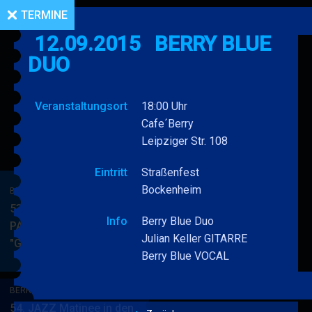
TERMINE
12.09.2015
BERRY BLUE
DUO
Veranstaltungsort
18:00 Uhr
Cafe´Berry
Leipziger Str. 108
Eintritt
Straßenfest
Bockenheim
BERRY BLUE & BAND
53. JAZZ Matinee in den
Info
Berry Blue Duo
PARKSIDE STUDIOS
Julian Keller GITARRE
"Gypsy Jazz"
BERRY
MEHR
Berry Blue VOCAL
BLUE
&
BERRY BLUE & BAND
BAND
54. JAZZ Matinee in den