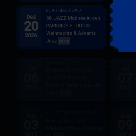
BERRY BLUE & BAND
Dez
Jan
56. JAZZ Matinee in den
20
17
PARKSIDE STUDIOS
Weihnachts & Advents
2026
2027
Jazz
BERRY
MEHR
BLUE
&
BERRY BLUE TRIO
BAND
Jul
Jul
Deutsch Italienischer
06
07
Abend Trattoria et
Pizzeria Santa Lucia alla
2013
2013
Torre
BERRY
MEHR
BLUE
TRIO
ALL JAZZ UNIT & BERRY BLUE
Aug
Aug
03
09
Mampf Jazzlokal
Frankfurt/Main, Sandweg
2013
2013
64
ALL