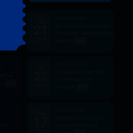
&
FRIENDS
BERRY BLUE BAND
Jun
21
40 Jahre Bürgerinitiative
ler
BERRY
MEHR
Offenbach - Rumpenheim
BLUE
2013
Open Air
BERRY
MEHR
&
BLUE
BAND
BAND
BERRY BLUE BAND
Jul
UE
22
Präsentation neue CD:
PF in
"Eine Nacht voller
in
AUPPERLE
MEHR
2013
Seligkeit"
BERRY
MEHR
&
BLUE
BERRY
BAND
BLUE
KARMA BLUE TRIO
Aug
17
UNDINE Santa Lucia 3
EASY
Tage um Fest Fer d
2013
´Agosto
BERRY
KARMA