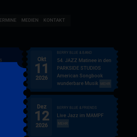
ERMINE
MEDIEN
KONTAKT
BERRY BLUE & BAND
Okt
54. JAZZ Matinee in den
S
11
AMPF
PARKSIDE STUDIOS
American Songbook
2026
wunderbare Musik
BERRY
MEHR
BLUE
&
Dez
BAND
BERRY BLUE & FRIENDS
12
"
Live Jazz im MAMPF
itol
BERRY
MEHR
2026
BLUE