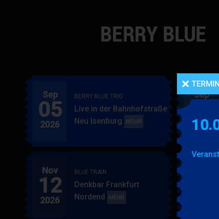
Navigation
überspringen
TERMI
Sep
Sep
BERRY BLUE TRIO
05
06
Live in der Bahnhofstraße
Neu Isenburg
10.
BERRY
MEHR
2026
2026
BLUE
TRIO
Veranst
Nov
Nov
BLUE TRAIN
12
15
Denkbar Frankfurt
Nordend
BLUE
MEHR
2026
2026
TRAIN