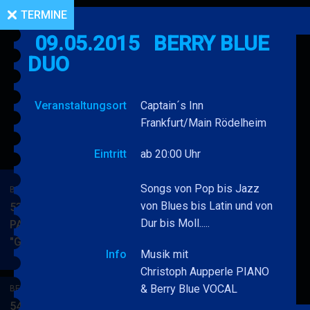
TERMINE
09.05.2015
BERRY BLUE
DUO
Veranstaltungsort
Captain´s Inn
Frankfurt/Main Rödelheim
Eintritt
ab 20:00 Uhr
Songs von Pop bis Jazz
BERRY BLUE & BAND
von Blues bis Latin und von
53. JAZZ Matinee in den
Dur bis Moll.....
PARKSIDE STUDIOS
"Gypsy Jazz"
BERRY
MEHR
Info
Musik mit
BLUE
Christoph Aupperle PIANO
&
& Berry Blue VOCAL
BERRY BLUE & BAND
BAND
54. JAZZ Matinee in den