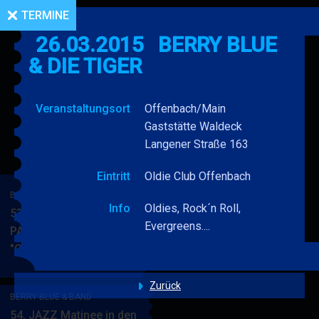
TERMINE
26.03.2015
BERRY BLUE
& DIE TIGER
Veranstaltungsort
Offenbach/Main
Gaststätte Waldeck
Langener Straße 163
Eintritt
Oldie Club Offenbach
BERRY BLUE & BAND
Info
Oldies, Rock´n Roll,
53. JAZZ Matinee in den
Evergreens....
PARKSIDE STUDIOS
"Gypsy Jazz"
BERRY
MEHR
BLUE
&
Zurück
BERRY BLUE & BAND
BAND
54. JAZZ Matinee in den