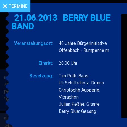
TERMINE
21.06.2013
BERRY BLUE
BAND
Veranstaltungsort:
40 Jahre Bürgerinitiative
Offenbach - Rumpenheim
Eintritt:
20:00 Uhr
Besetzung:
Tim Roth: Bass
BERRY BLUE & BAND
Uli Schiffelholz: Drums
53. JAZZ Matinee in den
Christophb Aupperle:
PARKSIDE STUDIOS
Vibraphon
"Gypsy Jazz"
BERRY
MEHR
Julian Keßler: Gitarre
BLUE
Berry Blue: Gesang
&
BERRY BLUE & BAND
BAND
54. JAZZ Matinee in den