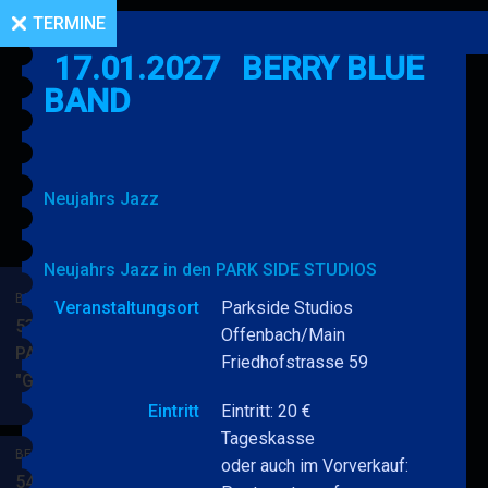
TERMINE
17.01.2027
BERRY BLUE
BAND
Neujahrs Jazz
Neujahrs Jazz in den PARK SIDE STUDIOS
BERRY BLUE & BAND
Veranstaltungsort
Parkside Studios
53. JAZZ Matinee in den
Offenbach/Main
PARKSIDE STUDIOS
Friedhofstrasse 59
"Gypsy Jazz"
BERRY
MEHR
BLUE
Eintritt
Eintritt: 20 €
&
Tageskasse
BERRY BLUE & BAND
BAND
oder auch im Vorverkauf:
54. JAZZ Matinee in den