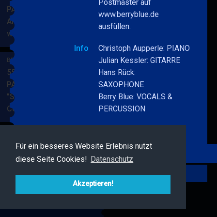
Postmaster auf
PARKSIDE STUDIOS
www.berryblue.de
American Songbook
ausfüllen.
wunderbare Musik
BERRY
MEHR
BLUE
Info
Christoph Aupperle: PIANO
&
Julian Kessler: GITARRE
BERRY BLUE & BAND
BAND
55. JAZZ Matinee in den
Hans Rück:
PARKSIDE STUDIOS
SAXOPHONE
"Songs von Nat King
Berry Blue: VOCALS &
Cole"
PERCUSSION
BERRY
MEHR
BLUE
Parkplätze im Hof
&
BAND
Für ein besseres Website Erlebnis nutzt
BERRY BLUE & FRIENDS
diese Seite Cookies!
Datenschutz
Live Jazz im MAMPF
BERRY
MEHR
Zurück
BLUE
Akzeptieren!
&
FRIENDS